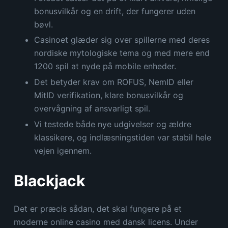
bonusvilkår og en drift, der fungerer uden
bøvl.
Casinoet glæder sig over spillerne med deres
nordiske mytologiske tema og med mere end
1200 spil at nyde på mobile enheder.
Det betyder krav om ROFUS, NemID eller
MitID verifikation, klare bonusvilkår og
overvågning af ansvarligt spil.
Vi testede både nye udgivelser og ældre
klassikere, og indlæsningstiden var stabil hele
vejen igennem.
Blackjack
Det er præcis sådan, det skal fungere på et
moderne online casino med dansk licens. Under