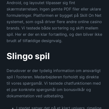
Android, og layoutet tilpasser sig fint
skærmstørrelsen. Ingen gemte PDF filer eller uklare
formuleringer. Platformen er bygget på Skill On Net
systemet, som også driver flere andre online casino
brands. Vi testede både sortering og skift mellem
spil. Her er der en klar fortælling, og den bliver ikke
brudt af tilfældige designvalg.
Slingo spil
Derudover er der tydelig information om ansvarligt
spil i footeren. Medarbejderen forholdt sig direkte
til vores spørgsmål. Vi testede chatfunktionen med
et par konkrete spørgsmål om bonusvilkår og
dokumentation ved udbetaling.
I stedet satser det på et klart univers, rimelige