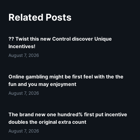
Related Posts
?? Twist this new Control discover Unique
Incentives!
August 7, 2026
Online gambling might be first feel with the the
fun and you may enjoyment
August 7, 2026
The brand new one hundred% first put incentive
doubles the original extra count
August 7, 2026