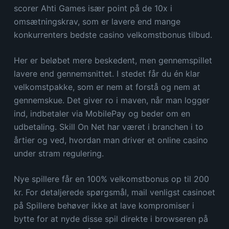
scorer Ahti Games især point på de 10x i
omsætningskrav, som er lavere end mange
konkurrenters bedste casino velkomstbonus tilbud.
Her er beløbet mere beskedent, men gennemspillet
lavere end gennemsnittet. I stedet får du én klar
velkomstpakke, som er nem at forstå og nem at
gennemskue. Det giver ro i maven, når man logger
ind, indbetaler via MobilePay og beder om en
udbetaling. Skill On Net har været i branchen i to
årtier og ved, hvordan man driver et online casino
under stram regulering.
Nye spillere får en 100% velkomstbonus op til 200
kr. For detaljerede spørgsmål, mail venligst casinoet
på Spillere behøver ikke at lave kompromiser i
bytte for at nyde disse spil direkte i browseren på