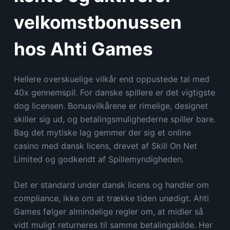
velkomstbonussen
hos Ahti Games
Hellere overskuelige vilkår end oppustede tal med
40x gennemspil. For danske spillere er det vigtigste
dog licensen. Bonusvilkårene er rimelige, designet
skiller sig ud, og betalingsmulighederne spiller bare.
Bag det mytiske lag gemmer der sig et online
casino med dansk licens, drevet af Skill On Net
Limited og godkendt af Spillemyndigheden.
Det er standard under dansk licens og handler om
compliance, ikke om at trække tiden unødigt. Ahti
Games følger almindelige regler om, at midler så
vidt muligt returneres til samme betalingskilde. Her