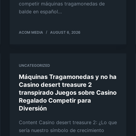
competir máquinas tragamonedas de
balde en español…
ACOM MEDIA
AUGUST 6, 2026
UNCATEGORIZED
Máquinas Tragamonedas y no ha
Casino desert treasure 2
transpirado Juegos sobre Casino
Regalado Competir para
Diversión
Content Casino desert treasure 2: ¿Lo que
serí­a nuestro símbolo de crecimiento