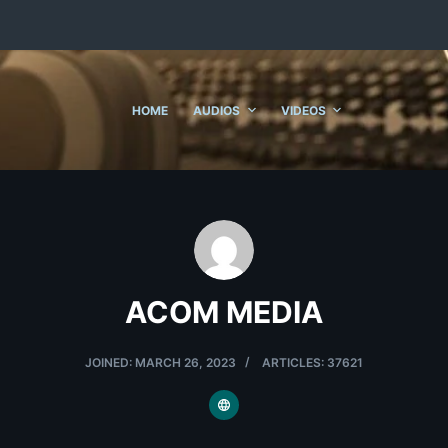
HOME
AUDIOS
VIDEOS
ACOM MEDIA
JOINED: MARCH 26, 2023
ARTICLES: 37621