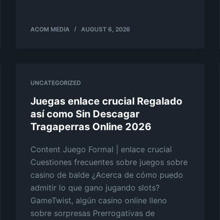
ACOM MEDIA
AUGUST 6, 2026
UNCATEGORIZED
Juegas enlace crucial Regalado
así­ como Sin Descagar
Tragaperras Online 2026
Content Juego Formal | enlace crucial
Cuestiones frecuentes sobre juegos sobre
casino de balde ¿Acerca de cómo puedo
admitir lo que gano jugando slots?
GameTwist, algún casino online lleno
sobre sorpresas Prerrogativas de