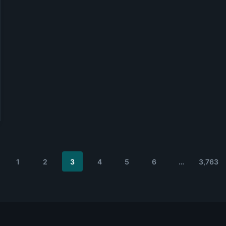
1
2
3
4
5
6
…
3,763