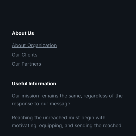
About Us
About Organization
Our Clients
Our Partners
Useful Information
Our mission remains the same, regardless of the
response to our message.
Reaching the unreached must begin with
motivating, equipping, and sending the reached.