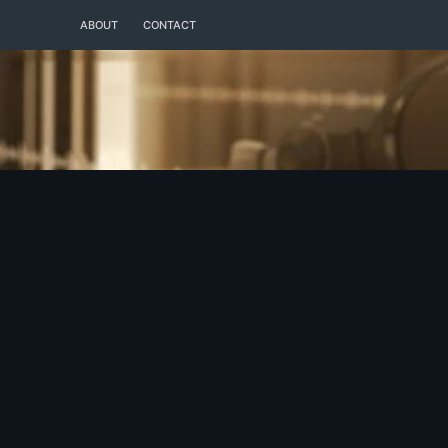
S
ABOUT
CONTACT
k
i
p
t
o
c
o
n
t
e
n
t