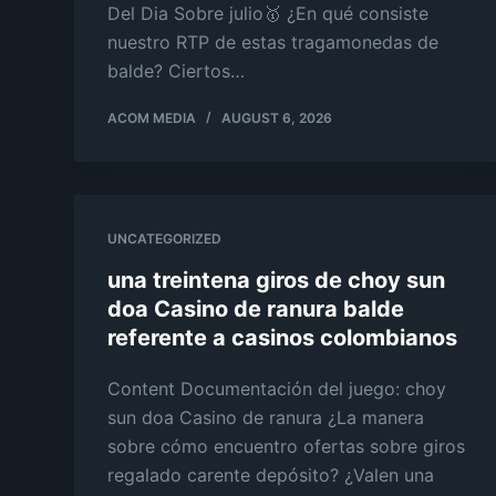
Del Dia Sobre julio🥇 ¿En qué consiste
nuestro RTP de estas tragamonedas de
balde? Ciertos…
ACOM MEDIA
AUGUST 6, 2026
UNCATEGORIZED
una treintena giros de choy sun
doa Casino de ranura balde
referente a casinos colombianos
Content Documentación del juego: choy
sun doa Casino de ranura ¿La manera
sobre cómo encuentro ofertas sobre giros
regalado carente depósito? ¿Valen una