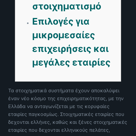
στοιχηματισμό
Επιλογές για
μικρομεσαίες
επιχειρήσεις και
μεγάλες εταιρίες
Τα στοιχηματικά συστήματα έχουν αποκαλύψει
έναν νέο κόσμο της επιχειρηματικότητας, με την
Ελλάδα να ανταγωνίζεται με τις κορυφαίες
εταιρίες παγκοσμίως. Στοιχηματικές εταιρίες που
δεχονται ελλήνες, καθώς και ξένες στοιχηματικές
εταιρίες που δεχονται ελληνικούς πελάτες,