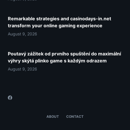
Remarkable strategies and casinodays-in.net
transform your online gaming experience
August 9, 2026
Poutavý zážitek od prvního spuštění do maximální
výhry skýtá plinko game s každým odrazem
August 9, 2026
ABOUT
CONTACT