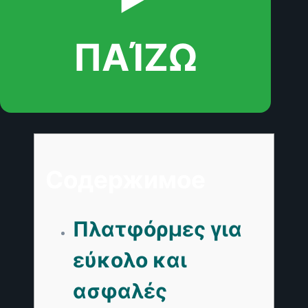
ΠΑΊΖΩ
Содержимое
Πλατφόρμες για
εύκολο και
ασφαλές