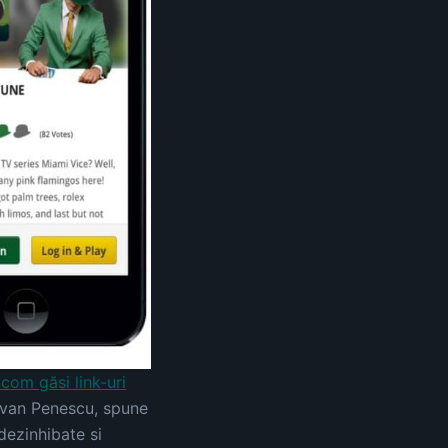
com găsi link-uri
azvan Penescu, spune
dezinhibate si