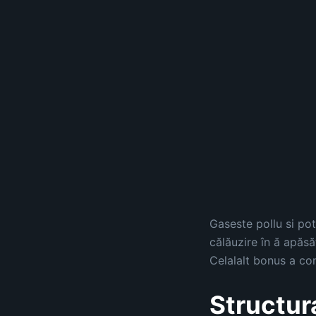
Gaseste pollu si po
călăuzire în ă apăsă
Celalalt bonus a cons
Structur