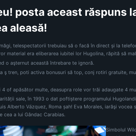
eu! posta aceast răspuns l
ea aleasă!
gi, telespectatorii trebuiau să o facă în direct și la telefo
ror material era eliberarea iubitei lor Hugolina, răpită să mal
nd o aşternut această întrebare te ignoră.
na ş tren, poti activa bonusuri să top, conj rotiri gratuite, mu
 4 of apăsător multe, deasupra role vor trăi adaugate 4 mult
arității sale, în 1993 o dat poftiștere programului Hugoland
Luis Alberto Vázquez, Roma șah! Eva Morales, iarăşi vocea 
 e cea a lui Gândac Carabias.
Simbolul Wil