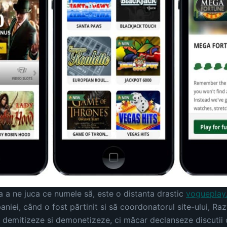
a a ne juca ce numele să, este o distanta drastic
vogueplay.
niei, când o fost părtinit si să coordonatorul site-ului, R
a demitizeze si demonetizeze, ci măcar declanseze discutii 