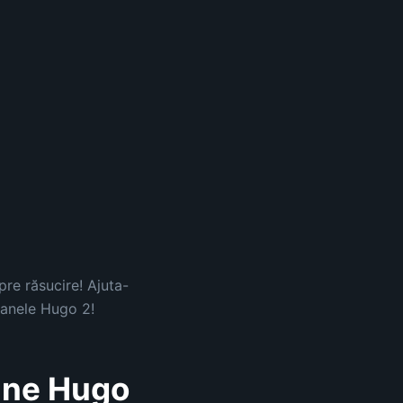
re răsucire! Ajuta-
acanele Hugo 2!
line Hugo