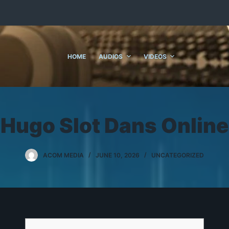
HOME
AUDIOS
VIDEOS
Hugo Slot Dans Online
ACOM MEDIA
JUNE 10, 2026
UNCATEGORIZED