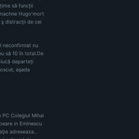
ime să funcții
ot machne Hugo'mort
 distracţii de cei
ul neconfirmat nu
 să 10 în total.De
ciucă departeți
noscut, aşada
e PC Colegiul Mihai
speare in Eminescu
raţie adreseaza…