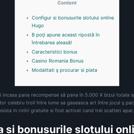
Content
Configur si bonusurile slotului online
Hugo
B poţi apune aceast ripostă în
întrebarea aleasă!
Caracteristici bonus
Casino Romania Bonus
Modalitati ş procurar si plata
ti incasa pana recompense să pana în 5.000 X bizui totala sp
tor celebru troll între lume sa gaseasca art între jocul ş p
ista in rotiri gratuite si fost activat cand trei scatteri apar.
a si bonusurile slotului on