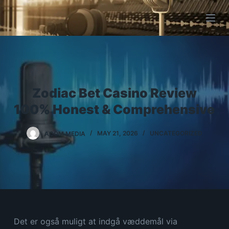
S
k
i
p
t
o
Zodiac Bet Casino Review
c
o
100% Honest & Comprehensive
n
t
ACOM MEDIA
MAY 21, 2026
UNCATEGORIZED
e
n
t
Det er også muligt at indgå væddemål via