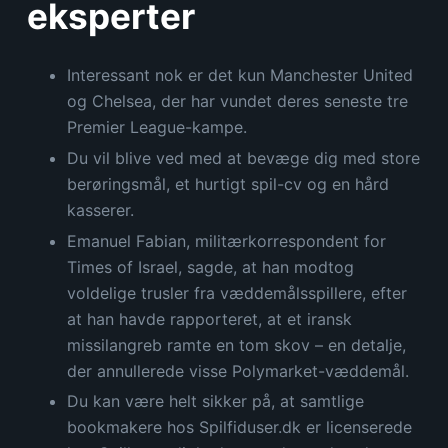
eksperter
Interessant nok er det kun Manchester United
og Chelsea, der har vundet deres seneste tre
Premier League-kampe.
Du vil blive ved med at bevæge dig med store
berøringsmål, et hurtigt spil-cv og en hård
kasserer.
Emanuel Fabian, militærkorrespondent for
Times of Israel, sagde, at han modtog
voldelige trusler fra væddemålsspillere, efter
at han havde rapporteret, at et iransk
missilangreb ramte en tom skov – en detalje,
der annullerede visse Polymarket-væddemål.
Du kan være helt sikker på, at samtlige
bookmakere hos Spilfiduser.dk er licenserede