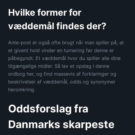
Hvilke former for
væddemål findes der?
Ante-post er også ofte brugt når man spiller på, at
et givent hold vinder en turnering før denne er
påbegyndt. Et væddemål hvor du spiller alle dine
tilgængelige midler. Så lav et opslag i denne
ordbog her, og find massevis af forklaringer og
beskrivelser af væddemål, odds og synonymer
heromkring.
Oddsforslag fra
Danmarks skarpeste