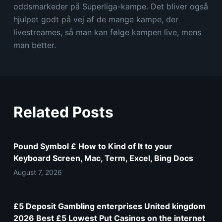
oddsmarkeder på Superliga-kampe. Det bliver også
hjulpet godt på vej af de mange kampe, der
livestreames, så man kan følge kampen live, mens
man better.
Related Posts
Pound Symbol £ How to Kind of It to your
Keyboard Screen, Mac, Term, Excel, Bing Docs
August 7, 2026
£5 Deposit Gambling enterprises United kingdom
2026 Best £5 Lowest Put Casinos on the internet