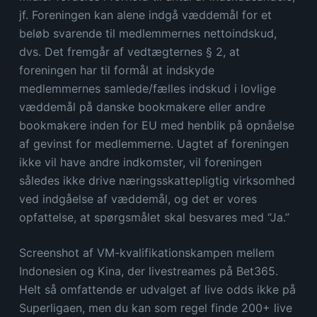
jf. Foreningen kan alene indgå væddemål for et
beløb svarende til medlemmernes nettoindskud,
dvs. Det fremgår af vedtægternes § 2, at
foreningen har til formål at indskyde
medlemmernes samlede/fælles indskud i lovlige
væddemål på danske bookmakere eller andre
bookmakere inden for EU med henblik på opnåelse
af gevinst for medlemmerne. Uagtet af foreningen
ikke vil have andre indkomster, vil foreningen
således ikke drive næringsskattepligtig virksomhed
ved indgåelse af væddemål, og det er vores
opfattelse, at spørgsmålet skal besvares med “Ja.”
Screenshot af VM-kvalifikationskampen mellem
Indonesien og Kina, der livestreames på Bet365.
Helt så omfattende er udvalget af live odds ikke på
Superligaen, men du kan som regel finde 200+ live