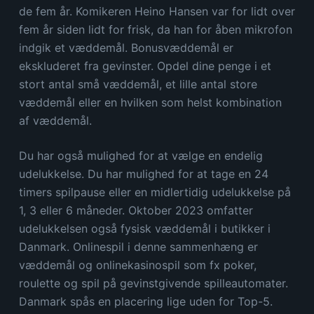
de fem år. Komikeren Heino Hansen var for lidt over
fem år siden lidt for frisk, da han for åben mikrofon
indgik et væddemål. Bonusvæddemål er
ekskluderet fra gevinster. Opdel dine penge i et
stort antal små væddemål, et lille antal store
væddemål eller en hvilken som helst kombination
af væddemål.
Du har også mulighed for at vælge en endelig
udelukkelse. Du har mulighed for at tage en 24
timers spilpause eller en midlertidig udelukkelse på
1, 3 eller 6 måneder. Oktober 2023 omfatter
udelukkelsen også fysisk væddemål i butikker i
Danmark. Onlinespil i denne sammenhæng er
væddemål og onlinekasinospil som fx poker,
roulette og spil på gevinstgivende spilleautomater.
Danmark spås en placering lige uden for Top-5.